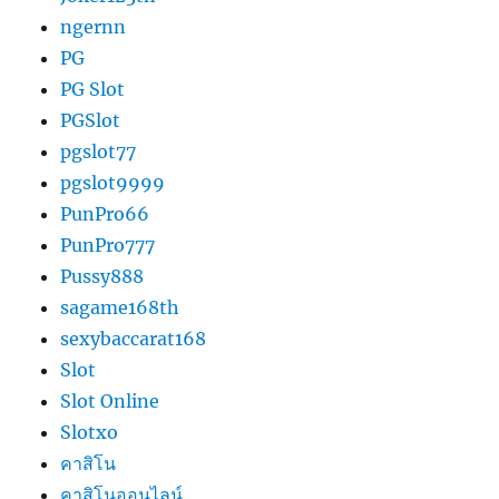
ngernn
PG
PG Slot
PGSlot
pgslot77
pgslot9999
PunPro66
PunPro777
Pussy888
sagame168th
sexybaccarat168
Slot
Slot Online
Slotxo
คาสิโน
คาสิโนออนไลน์