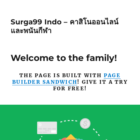
Surga99 Indo – คาสิโนออนไลน์
และพนันกีฬา
Welcome to the family!
THE PAGE IS BUILT WITH
PAGE
BUILDER SANDWICH
! GIVE IT A TRY
FOR FREE!