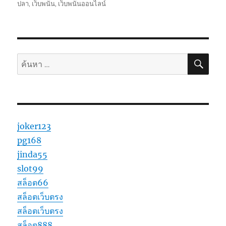
ปลา
,
เว็บพนัน
,
เว็บพนันออนไลน์
ค้นห
ค้นหา:
joker123
pg168
jinda55
slot99
สล็อต66
สล็อตเว็บตรง
สล็อตเว็บตรง
สล็อต888